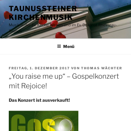
Zum
TAUNUSSTEINER
Inhalt
KIRCHENMUSIK
springen
Musik in der Ev. Kirche Wehen und im Ev. Dekanat Rheingau-
Taunus
Menü
VERÖFFENTLICHT
FREITAG, 1. DEZEMBER 2017
VON
THOMAS WÄCHTER
AM
„You raise me up“ – Gospelkonzert
mit Rejoice!
Das Konzert ist ausverkauft!