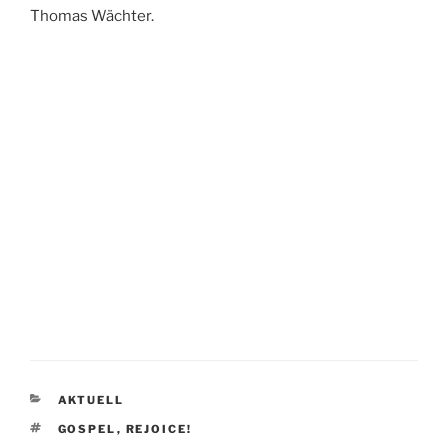
Thomas Wächter.
KATEGORIEN
AKTUELL
SCHLAGWÖRTER
GOSPEL
,
REJOICE!