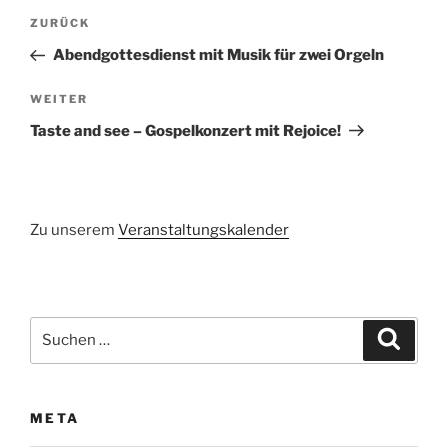
Beitragsnavigation
Vorheriger
ZURÜCK
Beitrag
Abendgottesdienst mit Musik für zwei Orgeln
Nächster
WEITER
Beitrag
Taste and see – Gospelkonzert mit Rejoice!
Zu unserem
Veranstaltungskalender
Suchen
Suche
nach:
META