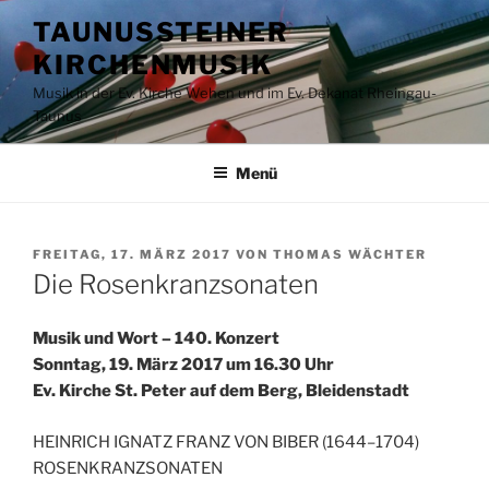
Zum
TAUNUSSTEINER
Inhalt
KIRCHENMUSIK
springen
Musik in der Ev. Kirche Wehen und im Ev. Dekanat Rheingau-
Taunus
Menü
VERÖFFENTLICHT
FREITAG, 17. MÄRZ 2017
VON
THOMAS WÄCHTER
AM
Die Rosenkranzsonaten
Musik und Wort – 140. Konzert
Sonntag, 19. März 2017 um 16.30 Uhr
Ev. Kirche St. Peter auf dem Berg, Bleidenstadt
HEINRICH IGNATZ FRANZ VON BIBER (1644–1704)
ROSENKRANZSONATEN