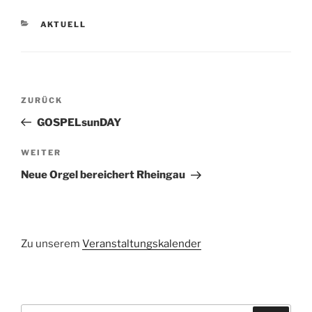
KATEGORIEN
AKTUELL
Beitragsnavigation
Vorheriger
ZURÜCK
Beitrag
GOSPELsunDAY
Nächster
WEITER
Beitrag
Neue Orgel bereichert Rheingau
Zu unserem
Veranstaltungskalender