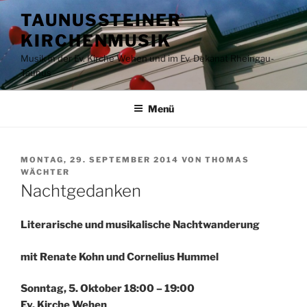
Zum
TAUNUSSTEINER
Inhalt
KIRCHENMUSIK
springen
Musik in der Ev. Kirche Wehen und im Ev. Dekanat Rheingau-
Taunus
Menü
VERÖFFENTLICHT
MONTAG, 29. SEPTEMBER 2014
VON
THOMAS
AM
WÄCHTER
Nachtgedanken
Literarische und musikalische Nachtwanderung
mit Renate Kohn und Cornelius Hummel
Sonntag, 5. Oktober 18:00 – 19:00
Ev. Kirche Wehen