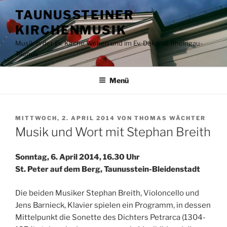
Zum
TAUNUSSTEINER
Inhalt
KIRCHENMUSIK
springen
Musik in der Ev. Kirche Wehen und im Ev. Dekanat Rheingau-
Taunus
Menü
VERÖFFENTLICHT
MITTWOCH, 2. APRIL 2014
VON
THOMAS WÄCHTER
AM
Musik und Wort mit Stephan Breith
Sonntag, 6. April 2014, 16.30 Uhr
St. Peter auf dem Berg, Taunusstein-Bleidenstadt
Die beiden Musiker Stephan Breith, Violoncello und
Jens Barnieck, Klavier spielen ein Programm, in dessen
Mittelpunkt die Sonette des Dichters Petrarca (1304-