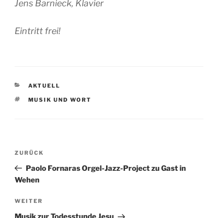
Jens Barnieck, Klavier
Eintritt frei!
KATEGORIEN
AKTUELL
SCHLAGWÖRTER
MUSIK UND WORT
Beitragsnavigation
Vorheriger
ZURÜCK
Beitrag
Paolo Fornaras Orgel-Jazz-Project zu Gast in
Wehen
Nächster
WEITER
Beitrag
Musik zur Todesstunde Jesu