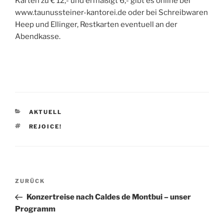
Karten zu € 12,- und ermäßigt 6,- gibt es online bei
www.taunussteiner-kantorei.de oder bei Schreibwaren
Heep und Ellinger, Restkarten eventuell an der
Abendkasse.
KATEGORIEN
AKTUELL
SCHLAGWÖRTER
REJOICE!
Beitragsnavigation
Vorheriger
ZURÜCK
Beitrag
Konzertreise nach Caldes de Montbui – unser
Programm