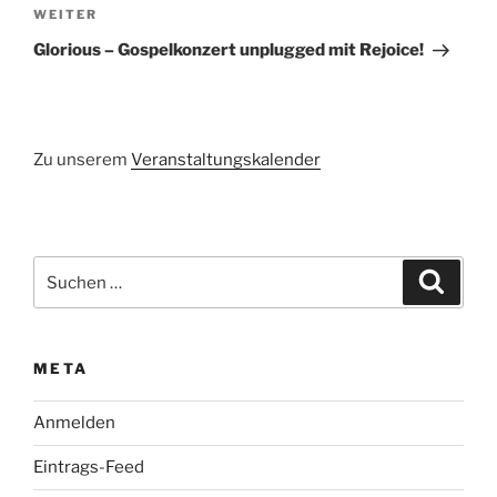
Nächster
WEITER
Beitrag
Glorious – Gospelkonzert unplugged mit Rejoice!
Zu unserem
Veranstaltungskalender
Suchen
Suche
nach:
META
Anmelden
Eintrags-Feed