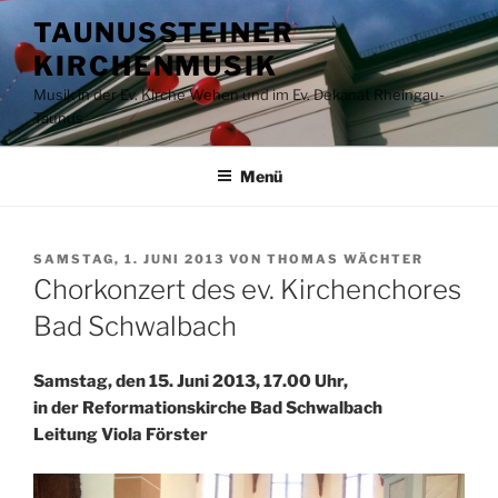
Zum
TAUNUSSTEINER
Inhalt
KIRCHENMUSIK
springen
Musik in der Ev. Kirche Wehen und im Ev. Dekanat Rheingau-
Taunus
Menü
VERÖFFENTLICHT
SAMSTAG, 1. JUNI 2013
VON
THOMAS WÄCHTER
AM
Chorkonzert des ev. Kirchenchores
Bad Schwalbach
Samstag, den 15. Juni 2013, 17.00 Uhr,
in der Reformationskirche Bad Schwalbach
Leitung Viola Förster