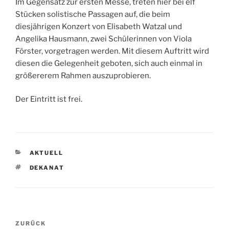
Im Gegensatz zur ersten Messe, treten hier bei elf
Stücken solistische Passagen auf, die beim
diesjährigen Konzert von Elisabeth Watzal und
Angelika Hausmann, zwei Schülerinnen von Viola
Förster, vorgetragen werden. Mit diesem Auftritt wird
diesen die Gelegenheit geboten, sich auch einmal in
größererem Rahmen auszuprobieren.
Der Eintritt ist frei.
KATEGORIEN
AKTUELL
SCHLAGWÖRTER
DEKANAT
Beitragsnavigation
Vorheriger
ZURÜCK