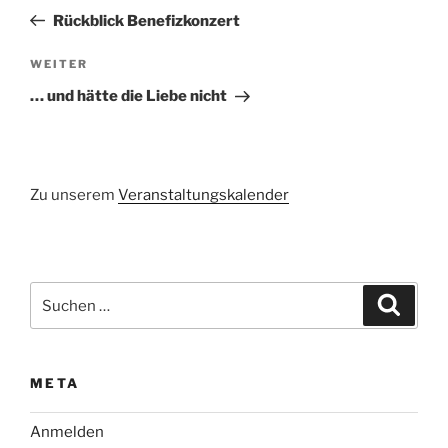
Beitrag
Rückblick Benefizkonzert
Nächster
WEITER
Beitrag
… und hätte die Liebe nicht
Zu unserem
Veranstaltungskalender
Suchen
Suche
nach:
META
Anmelden