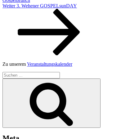
Gospelbrunch
Nächster
Weiter
3. Wehener GOSPELsunDAY
Beitrag
Zu unserem
Veranstaltungskalender
Suchen
nach:
Suchen
Meta