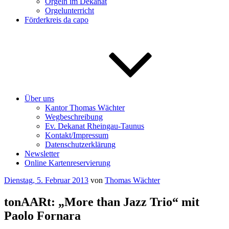
Orgeln im Dekanat
Orgelunterricht
Förderkreis da capo
Über uns
Kantor Thomas Wächter
Wegbeschreibung
Ev. Dekanat Rheingau-Taunus
Kontakt/Impressum
Datenschutzerklärung
Newsletter
Online Kartenreservierung
Veröffentlicht
Dienstag, 5. Februar 2013
von
Thomas Wächter
am
tonAARt: „More than Jazz Trio“ mit
Paolo Fornara