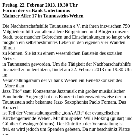
Freitag, 22. Februar 2013, 19.30 Uhr
Forum der vr-Bank Untertaunus
Mainzer Allee 17 in Taunusstein-Wehen
Die Nachbarschaftshilfe Taunusstein e.V. mit ihren inzwischen 750
Mitgliedern hilft vor allem ältere Bürgerinnen und Bürgern unserer
Stadt, trotz mancher Gebrechen und Einschränkungen so lange wie
möglich ein selbstbestimmtes Leben in den eigenen vier Wänden
führen
zu können. Sie ist zu einem wesentlichen Baustein des sozialen
Netzes
in Taunusstein geworden. Um die Tätigkeit der Nachbarschaftshilfe
finanziell zu unterstützen, findet am 22. Februar 2013 um 19.30 Uhr
im
Veranstaltungsraum der vr-bank Wehen ein Benefizkonzert des
„More than
Jazz Trio“ statt: Konzertante Jazzmusik mit großer musikalischer
Bandbreite. Angeregt hat das Konzert dankenswerterweise der in
Taunusstein sehr bekannte Jazz- Saxophonist Paolo Fornara. Das
Konzert
ist Teil der Veranstaltungsreihe „tonAARt“ der evangelischen
Kirchengemeinde Wehen. Mit ihm spielen Willi Möking (guitar) und
Günther Gessinger (drums). Der Eintritt zu der Veranstaltung ist
frei, es wird jedoch um Spenden gebeten. Da nur beschränkt Plätze
zur