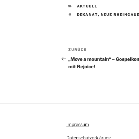
KATEGORIEN
AKTUELL
SCHLAGWÖRTER
DEKANAT
,
NEUE RHEINGAU
Beitragsnavigation
Vorheriger
ZURÜCK
Beitrag
„Move a mountain“ – Gospelko
mit Rejoice!
Impressum
Datenschutzerklärung