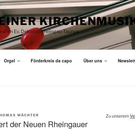
EINER KIRCHENMUSI
 und im Ev. Dekanat Rheingau-Taunus
Orgel
Förderkreis da capo
Über uns
Newslet
HOMAS WÄCHTER
Zu unserem
Ve
ert der Neuen Rheingauer