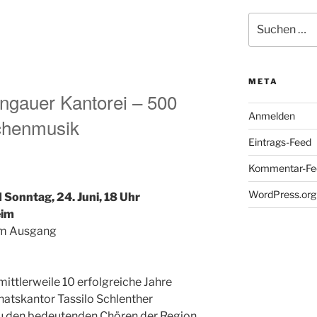
Suchen
nach:
META
ngauer Kantorei – 500
Anmelden
rchenmusik
Eintrags-Feed
Kommentar-Fe
WordPress.org
 Sonntag, 24. Juni, 18 Uhr
eim
 am Ausgang
mittlerweile 10 erfolgreiche Jahre
atskantor Tassilo Schlenther
 zu den bedeutenden Chören der Region