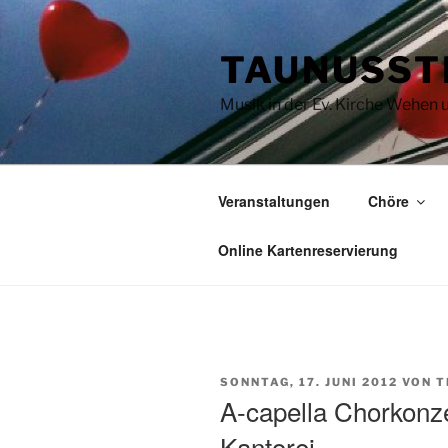
Zum
Inhalt
TAUNUSST
springen
Musik in der Ev. Kirche Wehen
Veranstaltungen
Chöre
Online Kartenreservierung
VERÖFFENTLICHT
SONNTAG, 17. JUNI 2012
VON
T
AM
A-capella Chorkonz
Kantorei