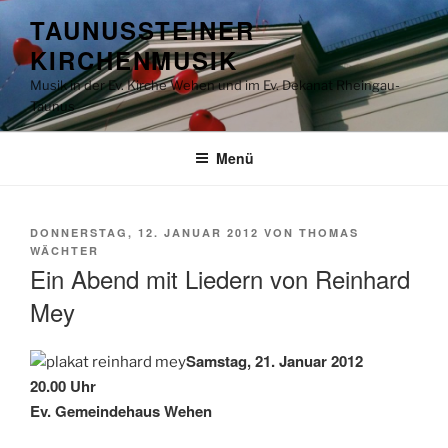
Zum
TAUNUSSTEINER
Inhalt
KIRCHENMUSIK
springen
Musik in der Ev. Kirche Wehen und im Ev. Dekanat Rheingau-
Taunus
Menü
VERÖFFENTLICHT
DONNERSTAG, 12. JANUAR 2012
VON
THOMAS
AM
WÄCHTER
Ein Abend mit Liedern von Reinhard
Mey
Samstag, 21. Januar 2012
20.00 Uhr
Ev. Gemeindehaus Wehen