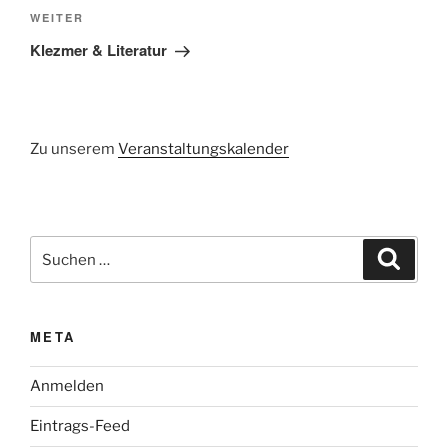
Nächster
WEITER
Beitrag
Klezmer & Literatur
Zu unserem
Veranstaltungskalender
Suchen
Suche
nach:
META
Anmelden
Eintrags-Feed