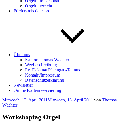
Orgeln im Dekanat
Orgelunterricht
Förderkreis da capo
Über uns
Kantor Thomas Wächter
Wegbeschreibung
Ev. Dekanat Rheingau-Taunus
Kontakt/Impressum
Datenschutzerklärung
Newsletter
Online Kartenreservierung
Veröffentlicht
Mittwoch, 13. April 2011
Mittwoch, 13. April 2011
von
Thomas
am
Wächter
Workshoptag Orgel