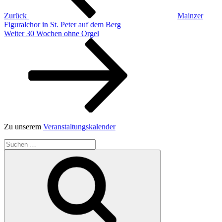
Zurück
Mainzer
Figuralchor in St. Peter auf dem Berg
Nächster
Weiter
30 Wochen ohne Orgel
Beitrag
Zu unserem
Veranstaltungskalender
Suchen
nach:
Suchen