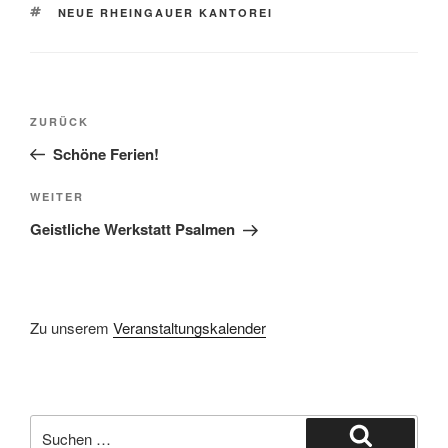
SCHLAGWÖRTER
NEUE RHEINGAUER KANTOREI
Beitragsnavigation
Vorheriger
ZURÜCK
Beitrag
Schöne Ferien!
Nächster
WEITER
Beitrag
Geistliche Werkstatt Psalmen
Zu unserem
Veranstaltungskalender
Suchen