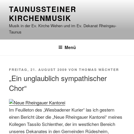
Zum
TAUNUSSTEINER
Inhalt
KIRCHENMUSIK
springen
Musik in der Ev. Kirche Wehen und im Ev. Dekanat Rheingau-
Taunus
Menü
VERÖFFENTLICHT
FREITAG, 21. AUGUST 2009
VON
THOMAS WÄCHTER
AM
„Ein unglaublich sympathischer
Chor“
Im Feuilleton des „Wiesbadener Kurier“ las ich gestern
einen Bericht über die „Neue Rheingauer Kantorei“ meines
Kollegen Tassilo Schlenther, der im westlichen Bereich
unseres Dekanates in den Gemeinden Rüdesheim,