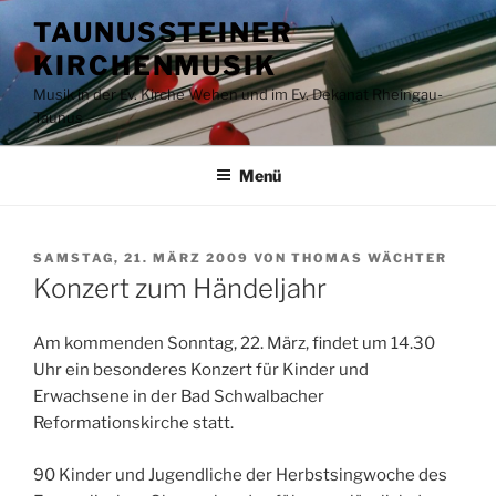
Zum
TAUNUSSTEINER
Inhalt
KIRCHENMUSIK
springen
Musik in der Ev. Kirche Wehen und im Ev. Dekanat Rheingau-
Taunus
Menü
VERÖFFENTLICHT
SAMSTAG, 21. MÄRZ 2009
VON
THOMAS WÄCHTER
AM
Konzert zum Händeljahr
Am kommenden Sonntag, 22. März, findet um 14.30
Uhr ein besonderes Konzert für Kinder und
Erwachsene in der Bad Schwalbacher
Reformationskirche statt.
90 Kinder und Jugendliche der Herbstsingwoche des