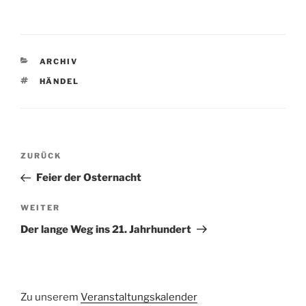
KATEGORIEN
ARCHIV
SCHLAGWÖRTER
HÄNDEL
Beitragsnavigation
Vorheriger
ZURÜCK
Beitrag
Feier der Osternacht
Nächster
WEITER
Beitrag
Der lange Weg ins 21. Jahrhundert
Zu unserem
Veranstaltungskalender