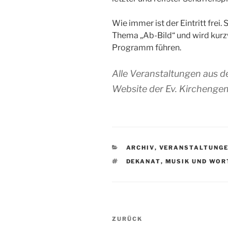
Wie immer ist der Eintritt frei.
Thema „Ab-Bild“ und wird kurz
Programm führen.
Alle Veranstaltungen aus d
Website der Ev. Kirchenge
KATEGORIEN
ARCHIV
,
VERANSTALTUNG
SCHLAGWÖRTER
DEKANAT
,
MUSIK UND WOR
Beitragsnavigation
Vorheriger
ZURÜCK