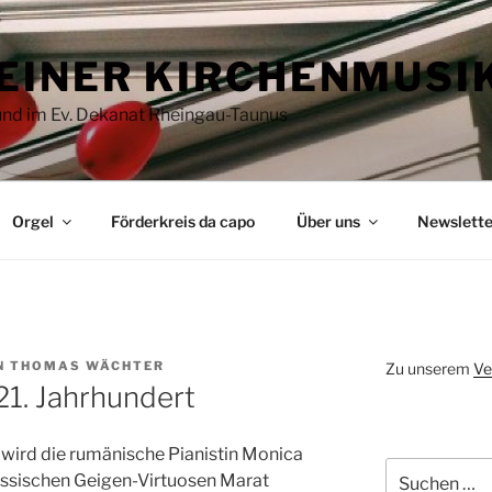
EINER KIRCHENMUSI
 und im Ev. Dekanat Rheingau-Taunus
Orgel
Förderkreis da capo
Über uns
Newslette
N
THOMAS WÄCHTER
Zu unserem
Ve
21. Jahrhundert
 wird die rumänische Pianistin Monica
Suchen
sischen Geigen-Virtuosen Marat