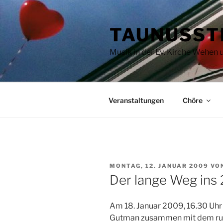
Zum
Inhalt
TAUNUSST
springen
Musik in der Ev. Kirche Wehen
Veranstaltungen
Chöre
VERÖFFENTLICHT
MONTAG, 12. JANUAR 2009
VO
AM
Der lange Weg ins 
Am 18. Januar 2009, 16.30 Uhr
Gutman zusammen mit dem rus