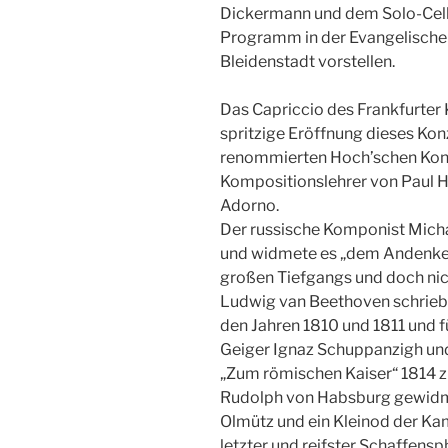
Dickermann und dem Solo-Cellis
Programm in der Evangelischen 
Bleidenstadt vorstellen.
Das Capriccio des Frankfurter
spritzige Eröffnung dieses Konz
renommierten Hoch’schen Kons
Kompositionslehrer von Paul 
Adorno.
Der russische Komponist Michai
und widmete es „dem Andenken
großen Tiefgangs und doch nich
Ludwig van Beethoven schrieb s
den Jahren 1810 und 1811 und 
Geiger Ignaz Schuppanzigh und
„Zum römischen Kaiser“ 1814 z
Rudolph von Habsburg gewidme
Olmütz und ein Kleinod der K
letzter und reifster Schaffensp