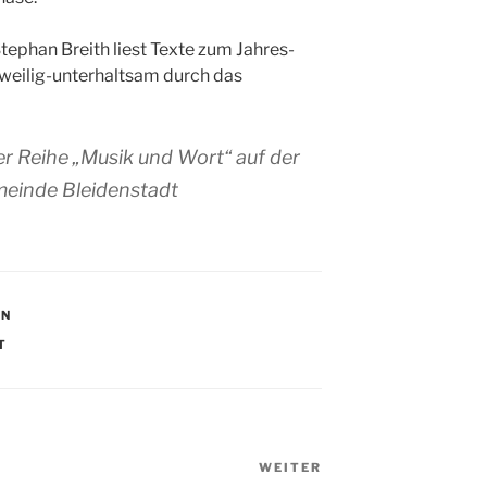
 Stephan Breith liest Texte zum Jahres-
weilig-unterhaltsam durch das
er Reihe „Musik und Wort“ auf der
meinde Bleidenstadt
EN
T
WEITER
Nächster