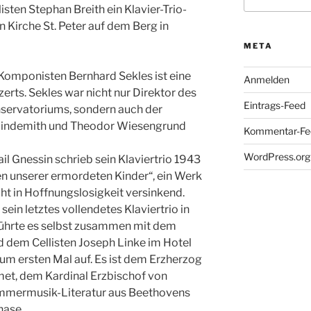
nach:
ten Stephan Breith ein Klavier-Trio-
Kirche St. Peter auf dem Berg in
META
 Komponisten Bernhard Sekles ist eine
Anmelden
erts. Sekles war nicht nur Direktor des
Eintrags-Feed
ervatoriums, sondern auch der
Hindemith und Theodor Wiesengrund
Kommentar-Fe
WordPress.org
l Gnessin schrieb sein Klaviertrio 1943
 unserer ermordeten Kinder“, ein Werk
t in Hoffnungslosigkeit versinkend.
ein letztes vollendetes Klaviertrio in
führte es selbst zusammen mit dem
 dem Cellisten Joseph Linke im Hotel
um ersten Mal auf. Es ist dem Erzherzog
t, dem Kardinal Erzbischof von
ammermusik-Literatur aus Beethovens
hase.