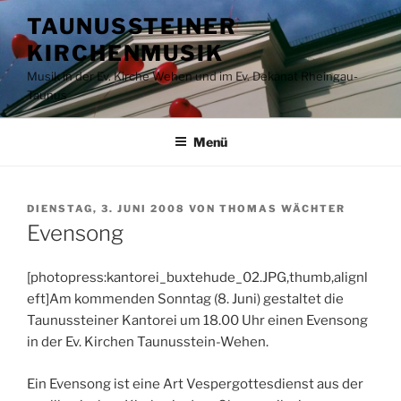
Zum
TAUNUSSTEINER
Inhalt
KIRCHENMUSIK
springen
Musik in der Ev. Kirche Wehen und im Ev. Dekanat Rheingau-
Taunus
Menü
VERÖFFENTLICHT
DIENSTAG, 3. JUNI 2008
VON
THOMAS WÄCHTER
AM
Evensong
[photopress:kantorei_buxtehude_02.JPG,thumb,alignl
eft]Am kommenden Sonntag (8. Juni) gestaltet die
Taunussteiner Kantorei um 18.00 Uhr einen Evensong
in der Ev. Kirchen Taunusstein-Wehen.
Ein Evensong ist eine Art Vespergottesdienst aus der