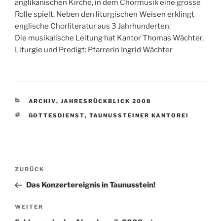
anglikanischen Kirche, in dem Chormusik eine grosse
Rolle spielt. Neben den liturgischen Weisen erklingt
englische Chorliteratur aus 3 Jahrhunderten.
Die musikalische Leitung hat Kantor Thomas Wächter,
Liturgie und Predigt: Pfarrerin Ingrid Wächter
KATEGORIEN
ARCHIV
,
JAHRESRÜCKBLICK 2008
SCHLAGWÖRTER
GOTTESDIENST
,
TAUNUSSTEINER KANTOREI
Beitragsnavigation
Vorheriger
ZURÜCK
Beitrag
Das Konzertereignis in Taunusstein!
Nächster
WEITER
Beitrag