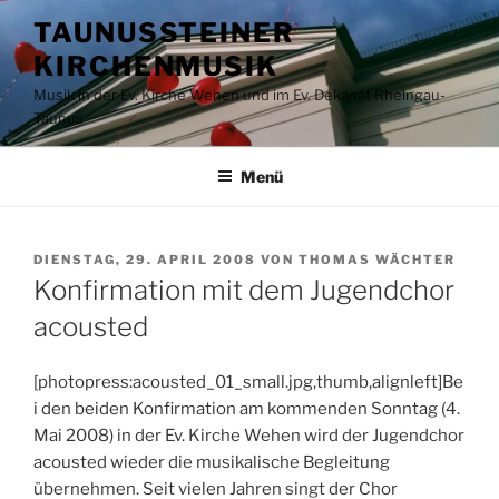
Zum
TAUNUSSTEINER
Inhalt
KIRCHENMUSIK
springen
Musik in der Ev. Kirche Wehen und im Ev. Dekanat Rheingau-
Taunus
Menü
VERÖFFENTLICHT
DIENSTAG, 29. APRIL 2008
VON
THOMAS WÄCHTER
AM
Konfirmation mit dem Jugendchor
acousted
[photopress:acousted_01_small.jpg,thumb,alignleft]Be
i den beiden Konfirmation am kommenden Sonntag (4.
Mai 2008) in der Ev. Kirche Wehen wird der Jugendchor
acousted wieder die musikalische Begleitung
übernehmen. Seit vielen Jahren singt der Chor