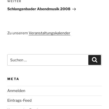
Nächster
WEITER
Beitrag
Schlangenbader Abendmusik 2008
Zu unserem
Veranstaltungskalender
Suchen
Suche
nach:
META
Anmelden
Eintrags-Feed