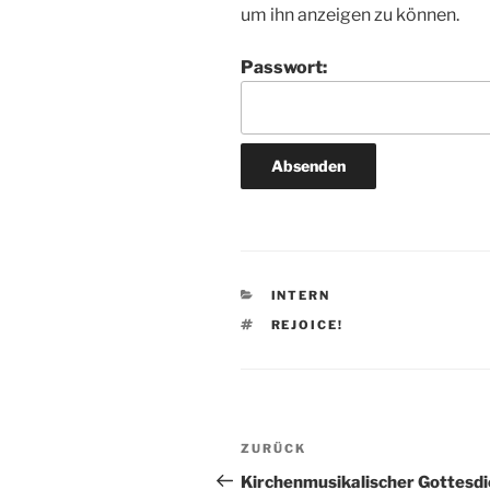
um ihn anzeigen zu können.
Passwort:
KATEGORIEN
INTERN
SCHLAGWÖRTER
REJOICE!
Beitragsnavigation
Vorheriger
ZURÜCK
Beitrag
Kirchenmusikalischer Gottesdi