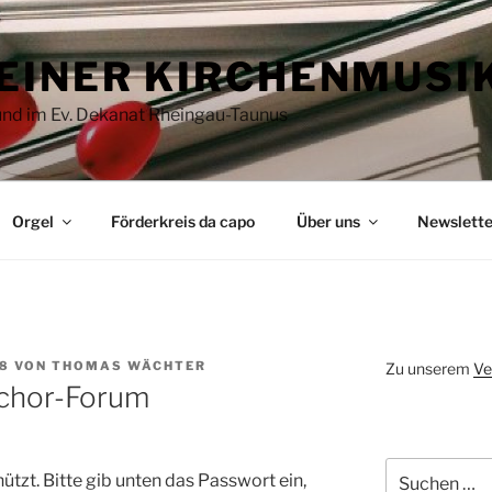
EINER KIRCHENMUSI
 und im Ev. Dekanat Rheingau-Taunus
Orgel
Förderkreis da capo
Über uns
Newslette
08
VON
THOMAS WÄCHTER
Zu unserem
Ve
tchor-Forum
Suchen
ützt. Bitte gib unten das Passwort ein,