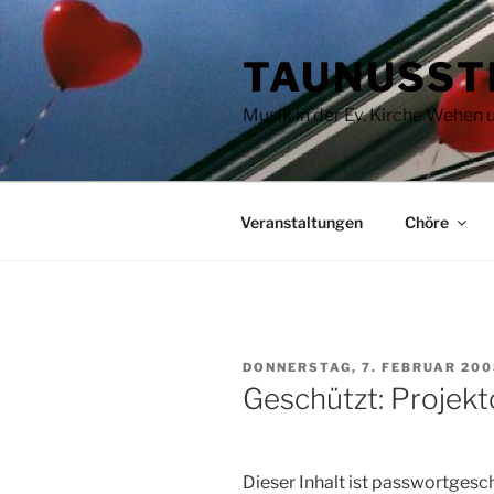
Zum
Inhalt
TAUNUSST
springen
Musik in der Ev. Kirche Wehen
Veranstaltungen
Chöre
VERÖFFENTLICHT
DONNERSTAG, 7. FEBRUAR 20
AM
Geschützt: Projek
Dieser Inhalt ist passwortgesch