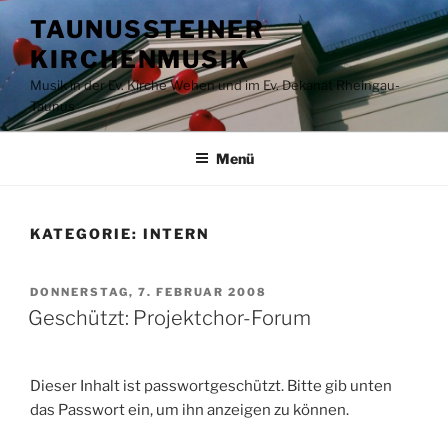
Zum
TAUNUSSTEINER
Inhalt
KIRCHENMUSIK
springen
Musik in der Ev. Kirche Wehen und im Ev. Dekanat Rheingau-
Taunus
Menü
KATEGORIE:
INTERN
VERÖFFENTLICHT
DONNERSTAG, 7. FEBRUAR 2008
AM
Geschützt: Projektchor-Forum
Dieser Inhalt ist passwortgeschützt. Bitte gib unten
das Passwort ein, um ihn anzeigen zu können.