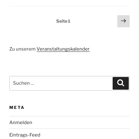
Seitennummerierung
Näch
Seite
1
Seit
der
Beiträge
Zu unserem
Veranstaltungskalender
Suchen
Suche
nach:
META
Anmelden
Eintrags-Feed