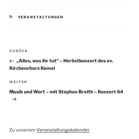
KATEGORIEN
VERANSTALTUNGEN
Beitragsnavigation
Vorheriger
ZURÜCK
Beitrag
„Alles, was ihr tut“ – Herbstkonzert des ev.
Kirchenchors Kemel
Nächster
WEITER
Beitrag
Musik und Wort – mit Stephan Breith – Konzert 64
Zu unserem
Veranstaltungskalender