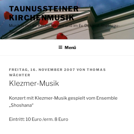
Zum
TAUNUSSTEINER
Inhalt
KIRCHENMUSIK
springen
Musik in der Ev. Kirche Wehen und im Ev. Dekanat Rheingau-
Taunus
Menü
VERÖFFENTLICHT
FREITAG, 16. NOVEMBER 2007
VON
THOMAS
AM
WÄCHTER
Klezmer-Musik
Konzert mit Klezmer-Musik gespielt vom Ensemble
„Shoshana“
Eintritt: 10 Euro /erm. 8 Euro