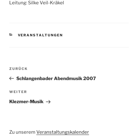
Leitung: Silke Veil-Kräkel
KATEGORIEN
VERANSTALTUNGEN
Beitragsnavigation
Vorheriger
ZURÜCK
Beitrag
Schlangenbader Abendmusik 2007
Nächster
WEITER
Beitrag
Klezmer-Musik
Zu unserem
Veranstaltungskalender