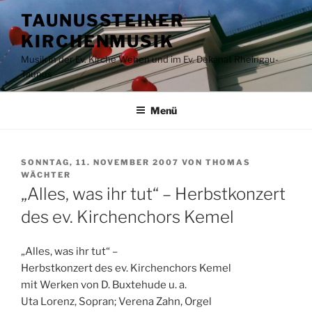
Zum
TAUNUSSTEINER
Inhalt
KIRCHENMUSIK
springen
Musik in der Ev. Kirche Wehen und im Ev. Dekanat Rheingau-
Taunus
Menü
VERÖFFENTLICHT
SONNTAG, 11. NOVEMBER 2007
VON
THOMAS
AM
WÄCHTER
„Alles, was ihr tut“ – Herbstkonzert
des ev. Kirchenchors Kemel
„Alles, was ihr tut“ –
Herbstkonzert des ev. Kirchenchors Kemel
mit Werken von D. Buxtehude u. a.
Uta Lorenz, Sopran; Verena Zahn, Orgel