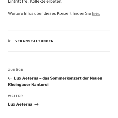
Eintritt frei, Kollekte erbeten.
Weitere Infos über dieses Konzert finden Sie
hier:
KATEGORIEN
VERANSTALTUNGEN
Beitragsnavigation
Vorheriger
ZURÜCK
Beitrag
Lux Aeterna – das Sommerkonzert der Neuen
Rheingauer Kantorei
Nächster
WEITER
Beitrag
Lux Aeterna