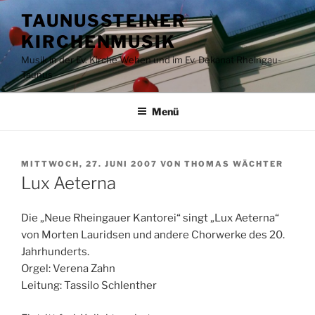
Zum
TAUNUSSTEINER
Inhalt
KIRCHENMUSIK
springen
Musik in der Ev. Kirche Wehen und im Ev. Dekanat Rheingau-
Taunus
Menü
VERÖFFENTLICHT
MITTWOCH, 27. JUNI 2007
VON
THOMAS WÄCHTER
AM
Lux Aeterna
Die „Neue Rheingauer Kantorei“ singt „Lux Aeterna“
von Morten Lauridsen und andere Chorwerke des 20.
Jahrhunderts.
Orgel: Verena Zahn
Leitung: Tassilo Schlenther