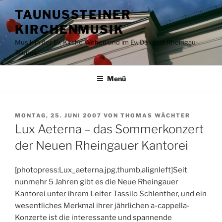
Zum
TAUNUSSTEINER
Inhalt
KIRCHENMUSIK
springen
Musik in der Ev. Kirche Wehen und im Ev. Dekanat Rheingau-
Taunus
Menü
VERÖFFENTLICHT
MONTAG, 25. JUNI 2007
VON
THOMAS WÄCHTER
AM
Lux Aeterna – das Sommerkonzert
der Neuen Rheingauer Kantorei
[photopress:Lux_aeterna.jpg,thumb,alignleft]Seit
nunmehr 5 Jahren gibt es die Neue Rheingauer
Kantorei unter ihrem Leiter Tassilo Schlenther, und ein
wesentliches Merkmal ihrer jährlichen a-cappella-
Konzerte ist die interessante und spannende