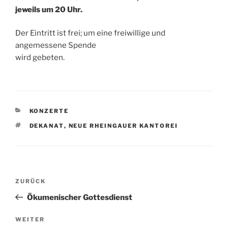
jeweils um 20 Uhr.
Der Eintritt ist frei; um eine freiwillige und
angemessene Spende
wird gebeten.
KATEGORIEN
KONZERTE
SCHLAGWÖRTER
DEKANAT
,
NEUE RHEINGAUER KANTOREI
Beitragsnavigation
Vorheriger
ZURÜCK
Beitrag
Ökumenischer Gottesdienst
Nächster
WEITER