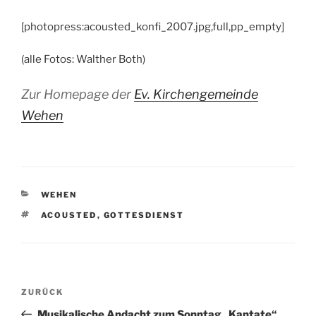
[photopress:acousted_konfi_2007.jpg,full,pp_empty]
(alle Fotos: Walther Both)
Zur Homepage der
Ev. Kirchengemeinde
Wehen
KATEGORIEN
WEHEN
SCHLAGWÖRTER
ACOUSTED
,
GOTTESDIENST
Beitragsnavigation
Vorheriger
ZURÜCK
Beitrag
Musikalische Andacht zum Sonntag „Kantate“