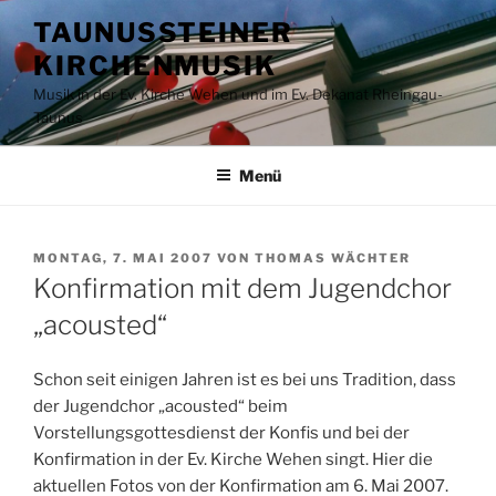
Zum
TAUNUSSTEINER
Inhalt
KIRCHENMUSIK
springen
Musik in der Ev. Kirche Wehen und im Ev. Dekanat Rheingau-
Taunus
Menü
VERÖFFENTLICHT
MONTAG, 7. MAI 2007
VON
THOMAS WÄCHTER
AM
Konfirmation mit dem Jugendchor
„acousted“
Schon seit einigen Jahren ist es bei uns Tradition, dass
der Jugendchor „acousted“ beim
Vorstellungsgottesdienst der Konfis und bei der
Konfirmation in der Ev. Kirche Wehen singt. Hier die
aktuellen Fotos von der Konfirmation am 6. Mai 2007.