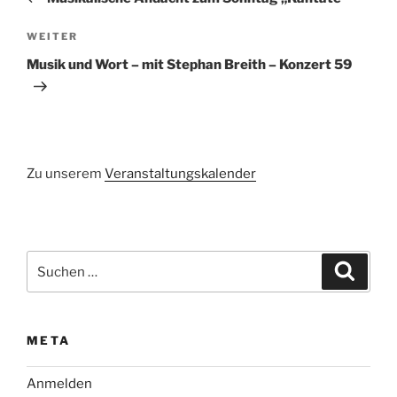
Nächster
WEITER
Beitrag
Musik und Wort – mit Stephan Breith – Konzert 59
Zu unserem
Veranstaltungskalender
Suchen
Suche
nach:
META
Anmelden