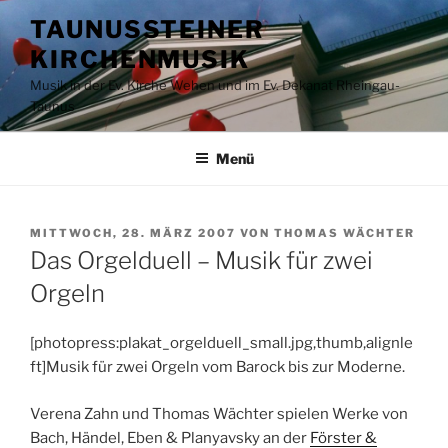
Zum
TAUNUSSTEINER
Inhalt
KIRCHENMUSIK
springen
Musik in der Ev. Kirche Wehen und im Ev. Dekanat Rheingau-
Taunus
Menü
VERÖFFENTLICHT
MITTWOCH, 28. MÄRZ 2007
VON
THOMAS WÄCHTER
AM
Das Orgelduell – Musik für zwei
Orgeln
[photopress:plakat_orgelduell_small.jpg,thumb,alignle
ft]Musik für zwei Orgeln vom Barock bis zur Moderne.
Verena Zahn und Thomas Wächter spielen Werke von
Bach, Händel, Eben & Planyavsky an der
Förster &