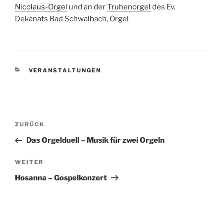
Nicolaus-Orgel
und an der
Truhenorgel
des Ev.
Dekanats Bad Schwalbach, Orgel
KATEGORIEN
VERANSTALTUNGEN
Beitragsnavigation
Vorheriger
ZURÜCK
Beitrag
Das Orgelduell – Musik für zwei Orgeln
Nächster
WEITER
Beitrag
Hosanna – Gospelkonzert