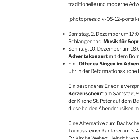
traditionelle und moderne Adve
[photopress:div-05-12-portal-s
Samstag, 2. Dezember um 17:00 
Schlangenbad:
Musik für Sopr
Sonntag, 10. Dezember um 18:00
Adventskonzert
mit dem Born
Ein
„Offenes Singen im Adven
Uhr in der Reformationskirch
Ein besonderes Erlebnis versp
Kerzenschein“
am Samstag, 9.
der Kirche St. Peter auf dem B
diese beiden Abendmusiken mit
Eine Alternative zum Bachsche
Taunussteiner Kantorei am 3. A
Ev. Kirche Wehen: Heinrich v