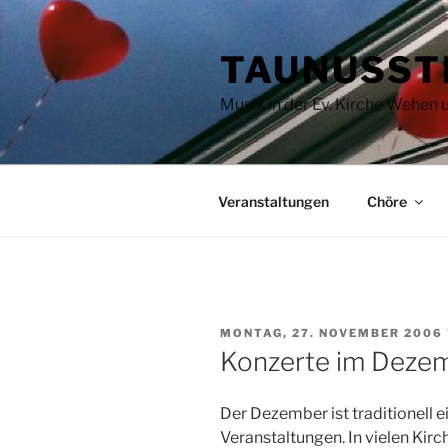
Zum
Inhalt
TAUNUSST
springen
Musik in der Ev. Kirche Wehen
Veranstaltungen
Chöre
VERÖFFENTLICHT
MONTAG, 27. NOVEMBER 2006
AM
Konzerte im Deze
Der Dezember ist traditionell e
Veranstaltungen. In vielen Kir