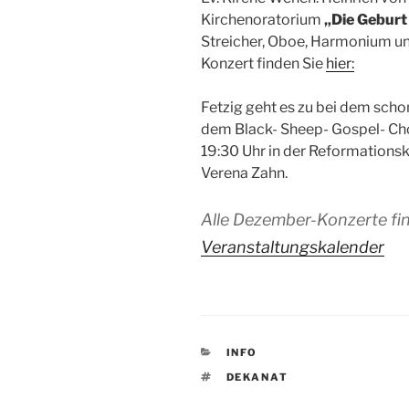
Kirchenoratorium
„Die Geburt 
Streicher, Oboe, Harmonium un
Konzert finden Sie
hier:
Fetzig geht es zu bei dem scho
dem Black- Sheep- Gospel- Ch
19:30 Uhr in der Reformations
Verena Zahn.
Alle Dezember-Konzerte fi
Veranstaltungskalender
KATEGORIEN
INFO
SCHLAGWÖRTER
DEKANAT