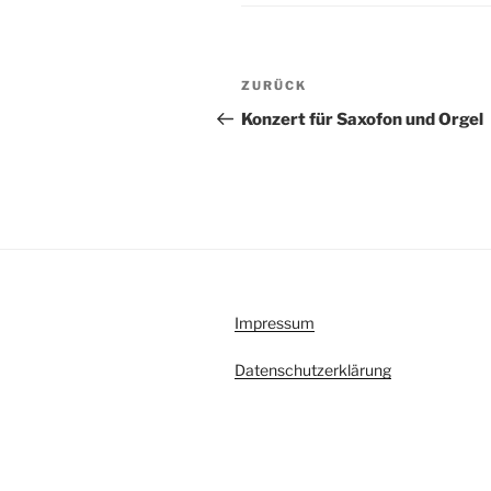
Beitragsnavigation
Vorheriger
ZURÜCK
Beitrag
Konzert für Saxofon und Orgel
Impressum
Datenschutzerklärung