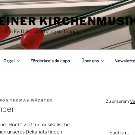
EINER KIRCHENMUSI
 und im Ev. Dekanat Rheingau-Taunus
Orgel
Förderkreis da capo
Über uns
Newslette
VON
THOMAS WÄCHTER
Zu unserem
Ve
mber
ine „Hoch“-Zeit für musikalische
Suchen
chen unseres Dekanats finden