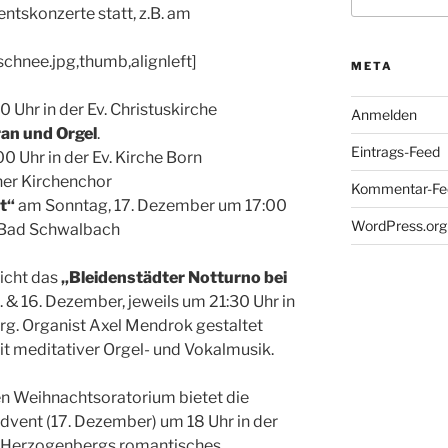
nach:
ntskonzerte statt, z.B. am
chnee.jpg,thumb,alignleft]
META
Uhr in der Ev. Christuskirche
Anmelden
an und Orgel
.
Eintrags-Feed
 Uhr in der Ev. Kirche Born
er Kirchenchor
Kommentar-Fe
t“
am Sonntag, 17. Dezember um 17:00
WordPress.org
e Bad Schwalbach
richt das
„Bleidenstädter Notturno bei
 & 16. Dezember, jeweils um 21:30 Uhr in
erg. Organist Axel Mendrok gestaltet
 meditativer Orgel- und Vokalmusik.
n Weihnachtsoratorium bietet die
dvent (17. Dezember) um 18 Uhr in der
on Herzogenbergs romantisches