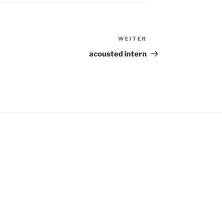
WEITER
Nächster
Beitrag
acousted intern