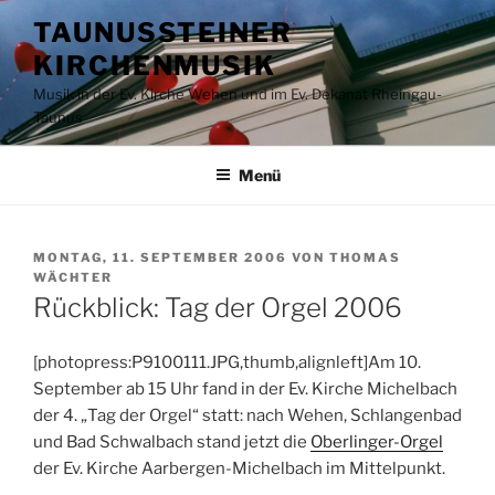
Zum
TAUNUSSTEINER
Inhalt
KIRCHENMUSIK
springen
Musik in der Ev. Kirche Wehen und im Ev. Dekanat Rheingau-
Taunus
Menü
VERÖFFENTLICHT
MONTAG, 11. SEPTEMBER 2006
VON
THOMAS
AM
WÄCHTER
Rückblick: Tag der Orgel 2006
[photopress:P9100111.JPG,thumb,alignleft]Am 10.
September ab 15 Uhr fand in der Ev. Kirche Michelbach
der 4. „Tag der Orgel“ statt: nach Wehen, Schlangenbad
und Bad Schwalbach stand jetzt die
Oberlinger-Orgel
der Ev. Kirche Aarbergen-Michelbach im Mittelpunkt.