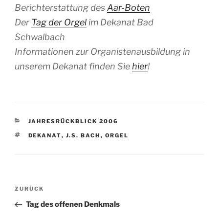
Berichterstattung des
Aar-Boten
Der
Tag der Orgel
im Dekanat Bad
Schwalbach
Informationen zur Organistenausbildung in
unserem Dekanat finden Sie
hier
!
KATEGORIEN
JAHRESRÜCKBLICK 2006
SCHLAGWÖRTER
DEKANAT
,
J.S. BACH
,
ORGEL
Beitragsnavigation
Vorheriger
ZURÜCK
Beitrag
Tag des offenen Denkmals