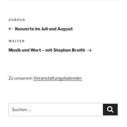
Beitragsnavigation
Vorheriger
ZURÜCK
Beitrag
Konzerte im Juli und August
Nächster
WEITER
Beitrag
Musik und Wort – mit Stephan Breith
Zu unserem
Veranstaltungskalender
Suchen
Suche
nach: