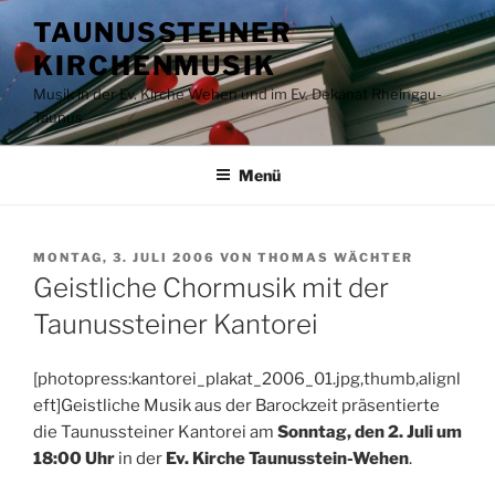
Zum
TAUNUSSTEINER
Inhalt
KIRCHENMUSIK
springen
Musik in der Ev. Kirche Wehen und im Ev. Dekanat Rheingau-
Taunus
Menü
VERÖFFENTLICHT
MONTAG, 3. JULI 2006
VON
THOMAS WÄCHTER
AM
Geistliche Chormusik mit der
Taunussteiner Kantorei
[photopress:kantorei_plakat_2006_01.jpg,thumb,alignl
eft]Geistliche Musik aus der Barockzeit präsentierte
die Taunussteiner Kantorei am
Sonntag, den 2. Juli um
18:00 Uhr
in der
Ev. Kirche Taunusstein-Wehen
.