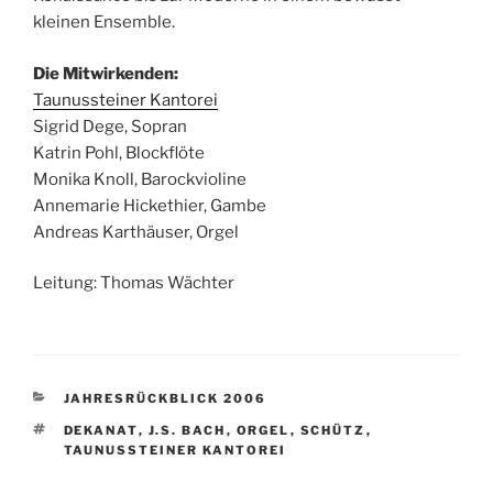
kleinen Ensemble.
Die Mitwirkenden:
Taunussteiner Kantorei
Sigrid Dege, Sopran
Katrin Pohl, Blockflöte
Monika Knoll, Barockvioline
Annemarie Hickethier, Gambe
Andreas Karthäuser, Orgel
Leitung: Thomas Wächter
KATEGORIEN
JAHRESRÜCKBLICK 2006
SCHLAGWÖRTER
DEKANAT
,
J.S. BACH
,
ORGEL
,
SCHÜTZ
,
TAUNUSSTEINER KANTOREI