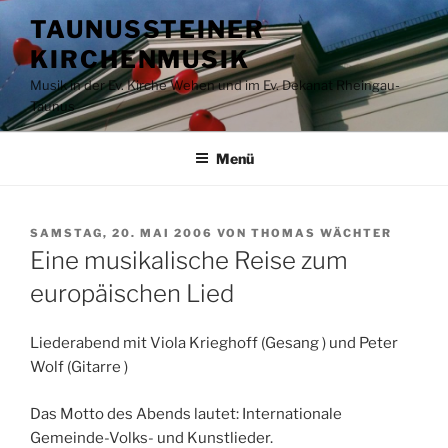
Zum
TAUNUSSTEINER
Inhalt
KIRCHENMUSIK
springen
Musik in der Ev. Kirche Wehen und im Ev. Dekanat Rheingau-
Taunus
Menü
VERÖFFENTLICHT
SAMSTAG, 20. MAI 2006
VON
THOMAS WÄCHTER
AM
Eine musikalische Reise zum
europäischen Lied
Liederabend mit Viola Krieghoff (Gesang ) und Peter
Wolf (Gitarre )
Das Motto des Abends lautet: Internationale
Gemeinde-Volks- und Kunstlieder.