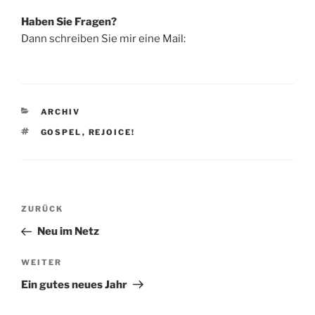
Haben Sie Fragen?
Dann schreiben Sie mir eine Mail:
KATEGORIEN
ARCHIV
SCHLAGWÖRTER
GOSPEL
,
REJOICE!
Beitragsnavigation
Vorheriger
ZURÜCK
Beitrag
Neu im Netz
Nächster
WEITER
Beitrag
Ein gutes neues Jahr