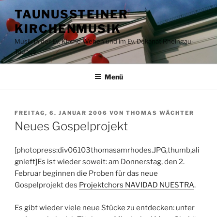
Zum
TAUNUSSTEINER
Inhalt
KIRCHENMUSIK
springen
Musik in der Ev. Kirche Wehen und im Ev. Dekanat Rheingau-
Taunus
Menü
VERÖFFENTLICHT
FREITAG, 6. JANUAR 2006
VON
THOMAS WÄCHTER
AM
Neues Gospelprojekt
[photopress:div06103thomasamrhodes.JPG,thumb,ali
gnleft]Es ist wieder soweit: am Donnerstag, den 2.
Februar beginnen die Proben für das neue
Gospelprojekt des
Projektchors NAVIDAD NUESTRA
.
Es gibt wieder viele neue Stücke zu entdecken: unter