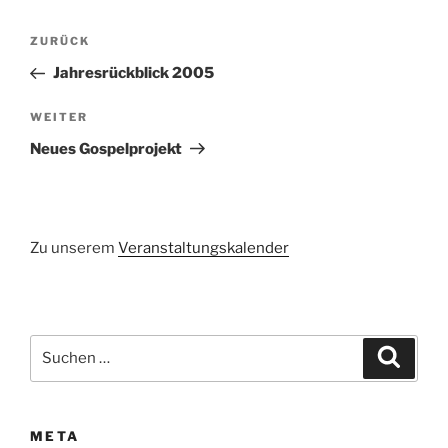
Beitragsnavigation
Vorheriger
ZURÜCK
Beitrag
Jahresrückblick 2005
Nächster
WEITER
Beitrag
Neues Gospelprojekt
Zu unserem
Veranstaltungskalender
Suchen
Suche
nach:
META