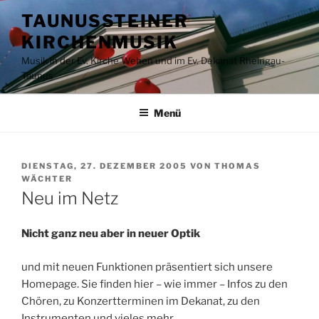
Zum
TAUNUSSTEINER
Inhalt
KIRCHENMUSIK
springen
Musik in der Ev. Kirche Wehen und im Ev. Dekanat Rheingau-
Taunus
Menü
VERÖFFENTLICHT
DIENSTAG, 27. DEZEMBER 2005
VON
THOMAS
AM
WÄCHTER
Neu im Netz
Nicht ganz neu aber in neuer Optik
und mit neuen Funktionen präsentiert sich unsere
Homepage. Sie finden hier – wie immer – Infos zu den
Chören, zu Konzertterminen im Dekanat, zu den
Instrumenten und vieles mehr.