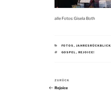
alle Fotos: Gisela Both
KATEGORIEN
FOTOS
,
JAHRESRÜCKBLICK
SCHLAGWÖRTER
GOSPEL
,
REJOICE!
Beitragsnavigation
Vorheriger
ZURÜCK
Beitrag
Rejoice