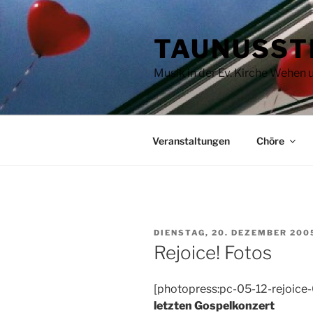
Zum
Inhalt
TAUNUSST
springen
Musik in der Ev. Kirche Wehen
Veranstaltungen
Chöre
VERÖFFENTLICHT
DIENSTAG, 20. DEZEMBER 200
AM
Rejoice! Fotos
[photopress:pc-05-12-rejoice-
letzten Gospelkonzert