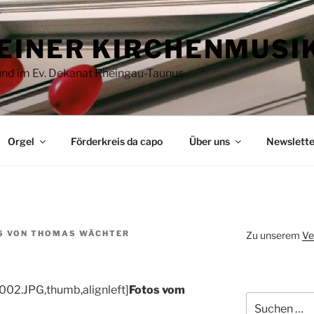
EINER KIRCHENMUSI
 und im Ev. Dekanat Rheingau-Taunus
Orgel
Förderkreis da capo
Über uns
Newslette
5
VON
THOMAS WÄCHTER
Zu unserem
Ve
002.JPG,thumb,alignleft]
Fotos vom
Suchen