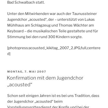
Bad Schwalbach statt.
Unter den Mitwirkenden war auch der Taunussteiner
Jugendchor „acousted“, der – unterstützt von Lukas
Mühlhaus am Schlagzeug und Thomas Wächter am
Keyboard – die musikalischen Teile gestaltete und für
Stimmung bei den rund 300 Kindern sorgte.
[photopress:acousted_kikitag_2007_2.JPG,full,centere
d]
VERÖFFENTLICHT
MONTAG, 7. MAI 2007
AM
Konfirmation mit dem Jugendchor
„acousted“
Schon seit einigen Jahren ist es bei uns Tradition, dass
der Jugendchor „acousted“ beim
Vorstellungsgottesdienst der Konfis und bei der