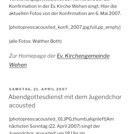
Konfirmation in der Ev. Kirche Wehen singt. Hier die
aktuellen Fotos von der Konfirmation am 6. Mai 2007.
[photopress:acousted_konfi_2007.jpg,full,pp_empty]
(alle Fotos: Walther Both)
Zur Homepage der
Ev. Kirchengemeinde
Wehen
VERÖFFENTLICHT
SAMSTAG, 21. APRIL 2007
AM
Abendgottesdienst mit dem Jugendchor
acousted
[photopress:acousted_01.JPG,thumb,alignleft]Am
nächsten Sonntag (22. April 2007) singt der
Jugendchor ‚acousted‘ um 18 Uhr im