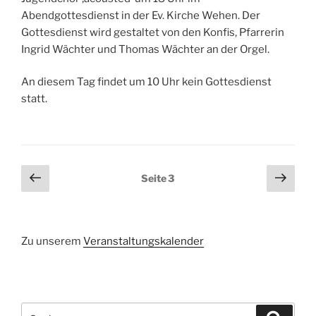
Abendgottesdienst in der Ev. Kirche Wehen. Der
Gottesdienst wird gestaltet von den Konfis, Pfarrerin
Ingrid Wächter und Thomas Wächter an der Orgel.
An diesem Tag findet um 10 Uhr kein Gottesdienst
statt.
Seitennummerierung
Vorherige
Näch
Seite
3
Seite
Seit
der
Beiträge
Zu unserem
Veranstaltungskalender
Suchen
Suche