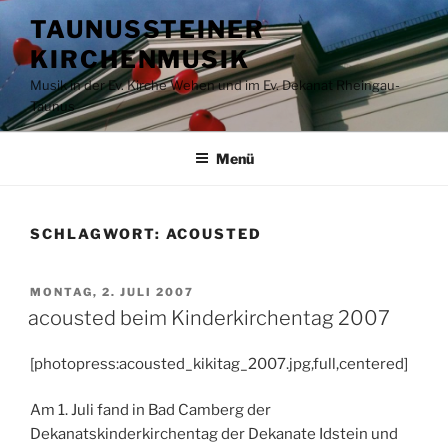
Zum
TAUNUSSTEINER
Inhalt
KIRCHENMUSIK
springen
Musik in der Ev. Kirche Wehen und im Ev. Dekanat Rheingau-
Taunus
Menü
SCHLAGWORT:
ACOUSTED
VERÖFFENTLICHT
MONTAG, 2. JULI 2007
AM
acousted beim Kinderkirchentag 2007
[photopress:acousted_kikitag_2007.jpg,full,centered]
Am 1. Juli fand in Bad Camberg der
Dekanatskinderkirchentag der Dekanate Idstein und