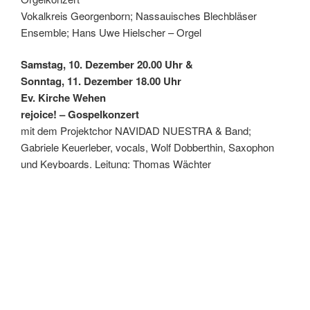
Vokalkreis Georgenborn; Nassauisches Blechbläser
Ensemble; Hans Uwe Hielscher – Orgel
Samstag, 10. Dezember 20.00 Uhr &
Sonntag, 11. Dezember 18.00 Uhr
Ev. Kirche Wehen
rejoice! – Gospelkonzert
mit dem Projektchor NAVIDAD NUESTRA & Band;
Gabriele Keuerleber, vocals, Wolf Dobberthin, Saxophon
und Keyboards. Leitung: Thomas Wächter
Eintritt: 5.-
Sonntag, 11. Dezember, 16.00 Uhr
Ev. Kirche Taunusstein-Niederlibbach
Adventskonzert
Susanne Herrmann, Sopran; Julia Busch & Anna Blaut,
Violine; Johannes Schmidt, Viola; Eberhard Schulz,
Violoncello; Edwin Müller, Cembalo und Orgel; Chor des