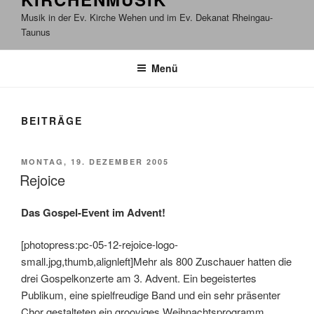
Musik in der Ev. Kirche Wehen und im Ev. Dekanat Rheingau-
Taunus
Menü
BEITRÄGE
VERÖFFENTLICHT
MONTAG, 19. DEZEMBER 2005
AM
Rejoice
Das Gospel-Event im Advent!
[photopress:pc-05-12-rejoice-logo-
small.jpg,thumb,alignleft]Mehr als 800 Zuschauer hatten die
drei Gospelkonzerte am 3. Advent. Ein begeistertes
Publikum, eine spielfreudige Band und ein sehr präsenter
Chor gestalteten ein grooviges Weihnachtsprogramm