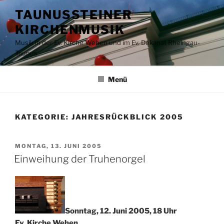
Zum
TAUNUSSTEINER
Inhalt
KIRCHENMUSIK
springen
Musik in der Ev. Kirche Wehen und im Ev. Dekanat Rheingau-
Taunus
Menü
KATEGORIE:
JAHRESRÜCKBLICK 2005
VERÖFFENTLICHT
MONTAG, 13. JUNI 2005
AM
Einweihung der Truhenorgel
Sonntag, 12. Juni 2005, 18 Uhr
Ev. Kirche Wehen