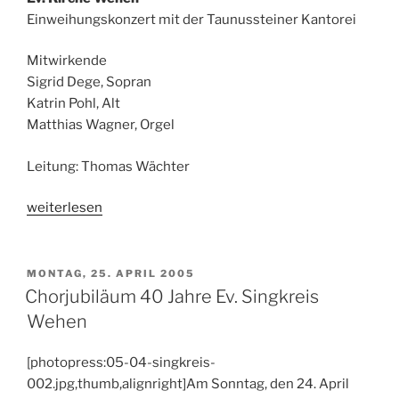
Einweihungskonzert mit der Taunussteiner Kantorei
Mitwirkende
Sigrid Dege, Sopran
Katrin Pohl, Alt
Matthias Wagner, Orgel
Leitung: Thomas Wächter
„Einweihung
weiterlesen
der
Truhenorgel“
VERÖFFENTLICHT
MONTAG, 25. APRIL 2005
AM
Chorjubiläum 40 Jahre Ev. Singkreis
Wehen
[photopress:05-04-singkreis-
002.jpg,thumb,alignright]Am Sonntag, den 24. April