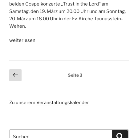
beiden Gospelkonzerte „Trust in the Lord“ am
Samstag, den 19. März um 20.00 Uhr und am Sonntag,
20. März um 18.00 Uhr in der Ev. Kirche Taunusstein-
Wehen.
„Trust
weiterlesen
in
the
Lord“
Seitennummerierung
Vorherige
Seite
3
Seite
der
Beiträge
Zu unserem
Veranstaltungskalender
Suchen
Suche