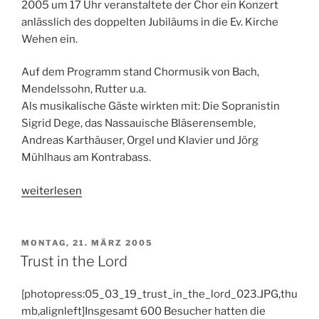
2005 um 17 Uhr veranstaltete der Chor ein Konzert
anlässlich des doppelten Jubiläums in die Ev. Kirche
Wehen ein.
Auf dem Programm stand Chormusik von Bach,
Mendelssohn, Rutter u.a.
Als musikalische Gäste wirkten mit: Die Sopranistin
Sigrid Dege, das Nassauische Bläserensemble,
Andreas Karthäuser, Orgel und Klavier und Jörg
Mühlhaus am Kontrabass.
„Chorjubiläum
weiterlesen
40
Jahre
Ev.
VERÖFFENTLICHT
MONTAG, 21. MÄRZ 2005
AM
Singkreis
Trust in the Lord
Wehen“
[photopress:05_03_19_trust_in_the_lord_023.JPG,thu
mb,alignleft]Insgesamt 600 Besucher hatten die