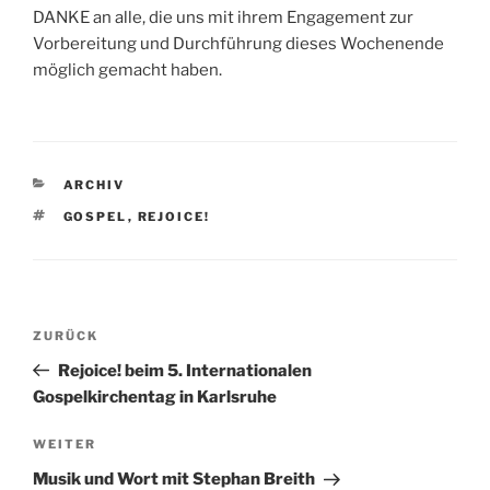
DANKE an alle, die uns mit ihrem Engagement zur
Vorbereitung und Durchführung dieses Wochenende
möglich gemacht haben.
KATEGORIEN
ARCHIV
SCHLAGWÖRTER
GOSPEL
,
REJOICE!
Beitragsnavigation
Vorheriger
ZURÜCK
Beitrag
Rejoice! beim 5. Internationalen
Gospelkirchentag in Karlsruhe
Nächster
WEITER
Beitrag
Musik und Wort mit Stephan Breith