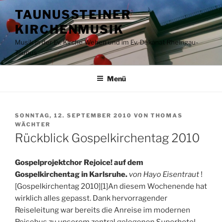
Zum
TAUNUSSTEINER
Inhalt
KIRCHENMUSIK
springen
Musik in der Ev. Kirche Wehen und im Ev. Dekanat Rheingau-
Taunus
Menü
VERÖFFENTLICHT
SONNTAG, 12. SEPTEMBER 2010
VON
THOMAS
AM
WÄCHTER
Rückblick Gospelkirchentag 2010
Gospelprojektchor Rejoice! auf dem
Gospelkirchentag in Karlsruhe.
von Hayo Eisentraut
!
[Gospelkirchentag 2010][1]An diesem Wochenende hat
wirklich alles gepasst. Dank hervorragender
Reiseleitung war bereits die Anreise im modernen