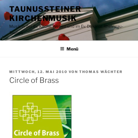
Zum
TAUNUSSTEINER
Inhalt
KIRCHENMUSIK
springen
Musik in der Ev. Kirche Wehen und im Ev. Dekanat Rheingau-
Taunus
Menü
VERÖFFENTLICHT
MITTWOCH, 12. MAI 2010
VON
THOMAS WÄCHTER
AM
Circle of Brass