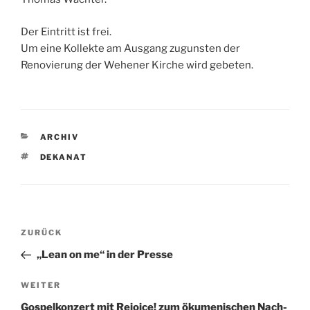
Der Eintritt ist frei.
Um eine Kollekte am Ausgang zugunsten der
Renovierung der Wehener Kirche wird gebeten.
KATEGORIEN
ARCHIV
SCHLAGWÖRTER
DEKANAT
Beitragsnavigation
Vorheriger
ZURÜCK
Beitrag
„Lean on me“ in der Presse
Nächster
WEITER
Beitrag
Gospelkonzert mit Rejoice! zum ökumenischen Nach-