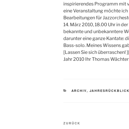
inspirierendes Programm mit v
eine Veranstaltung möchte ich S
Bearbeitungen für Jazzorchest
14. März 2010, 18.00 Uhr in der
bekannte und unbekanntere Wer
darunter eine ganze Kantate: d
Bass-solo. Meines Wissens gab
[Lassen Sie sich überraschen! 
Jahr 2010 Ihr Thomas Wächter
KATEGORIEN
ARCHIV
,
JAHRESRÜCKBLICK
Beitragsnavigation
Vorheriger
ZURÜCK