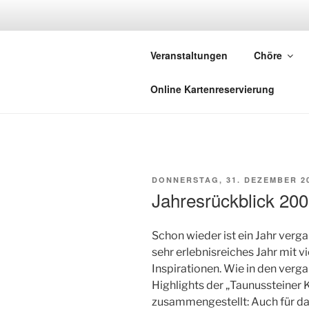
Zum
Inhalt
TAUNUSST
springen
Veranstaltungen
Chöre
Musik in der Ev. Kirche Wehen
Online Kartenreservierung
VERÖFFENTLICHT
DONNERSTAG, 31. DEZEMBER 2
AM
Jahresrückblick 20
Schon wieder ist ein Jahr verga
sehr erlebnisreiches Jahr mit
Inspirationen. Wie in den verg
Highlights der „Taunussteiner 
zusammengestellt: Auch für das