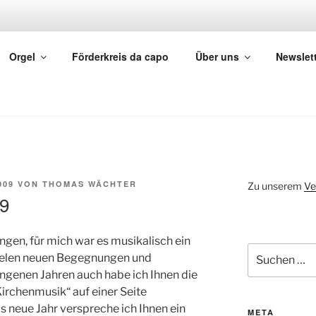
EINER KIRCHENMUSIK
Orgel
Förderkreis da capo
Über uns
Newslet
 und im Ev. Dekanat Rheingau-Taunus
009
VON
THOMAS WÄCHTER
Zu unserem
Ve
09
ngen, für mich war es musikalisch ein
Suchen
 vielen neuen Begegnungen und
nach:
angenen Jahren auch habe ich Ihnen die
Kirchenmusik“ auf einer Seite
 neue Jahr verspreche ich Ihnen ein
META