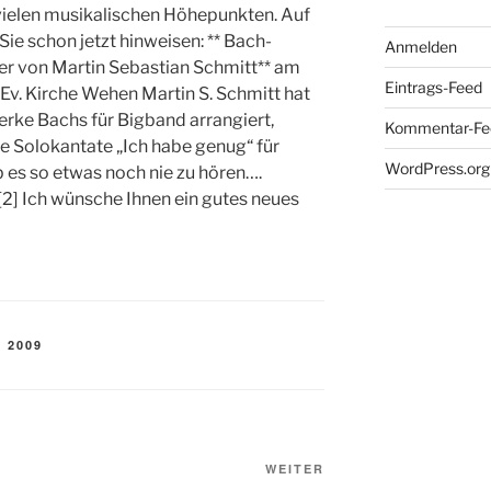
ielen musikalischen Höhepunkten. Auf
ie schon jetzt hinweisen: ** Bach-
Anmelden
er von Martin Sebastian Schmitt** am
Eintrags-Feed
 Ev. Kirche Wehen Martin S. Schmitt hat
ke Bachs für Bigband arrangiert,
Kommentar-Fe
ie Solokantate „Ich habe genug“ für
WordPress.org
 es so etwas noch nie zu hören….
][2] Ich wünsche Ihnen ein gutes neues
 2009
Nächster
WEITER