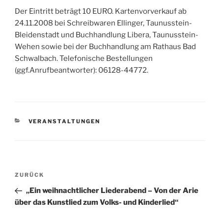
Der Eintritt beträgt 10 EURO. Kartenvorverkauf ab
24.11.2008 bei Schreibwaren Ellinger, Taunusstein-
Bleidenstadt und Buchhandlung Libera, Taunusstein-
Wehen sowie bei der Buchhandlung am Rathaus Bad
Schwalbach. Telefonische Bestellungen
(ggf.Anrufbeantworter): 06128-44772.
KATEGORIEN
VERANSTALTUNGEN
Beitragsnavigation
Vorheriger
ZURÜCK
Beitrag
„Ein weihnachtlicher Liederabend – Von der Arie
über das Kunstlied zum Volks- und Kinderlied“