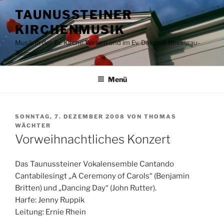
Zum
TAUNUSSTEINER
Inhalt
KIRCHENMUSIK
springen
Musik in der Ev. Kirche Wehen und im Ev. Dekanat Rheingau-
Taunus
Menü
VERÖFFENTLICHT
SONNTAG, 7. DEZEMBER 2008
VON
THOMAS
AM
WÄCHTER
Vorweihnachtliches Konzert
Das Taunussteiner Vokalensemble Cantando
Cantabilesingt „A Ceremony of Carols“ (Benjamin
Britten) und „Dancing Day“ (John Rutter).
Harfe: Jenny Ruppik
Leitung: Ernie Rhein