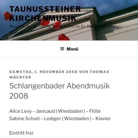
Zum
TAUNUSSTEINER
Inhalt
KIRCHENMUSIK
springen
Musik in der Ev. Kirche Wehen und im Ev. Dekanat Rheingau-
Taunus
Menü
VERÖFFENTLICHT
SAMSTAG, 1. NOVEMBER 2008
VON
THOMAS
AM
WÄCHTER
Schlangenbader Abendmusik
2008
Alice Levy – Janicaud ( Wiesbaden ) – Flöte
Sabine Schulz – Lediger ( Wiesbaden ) – Klavier
Eintritt frei