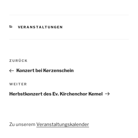
KATEGORIEN
VERANSTALTUNGEN
Beitragsnavigation
Vorheriger
ZURÜCK
Beitrag
Konzert bei Kerzenschein
Nächster
WEITER
Beitrag
Herbstkonzert des Ev. Kirchenchor Kemel
Zu unserem
Veranstaltungskalender