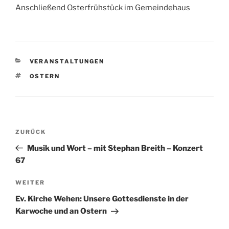
Anschließend Osterfrühstück im Gemeindehaus
KATEGORIEN
VERANSTALTUNGEN
SCHLAGWÖRTER
OSTERN
Beitragsnavigation
Vorheriger
ZURÜCK
Beitrag
Musik und Wort – mit Stephan Breith – Konzert
67
Nächster
WEITER
Beitrag
Ev. Kirche Wehen: Unsere Gottesdienste in der
Karwoche und an Ostern