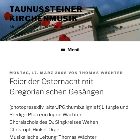
Zum
TAUNUSSTEINER
Inhalt
KIRCHENMUSIK
springen
Musik in der Ev. Kirche Wehen und im Ev. Dekanat Rheingau-
Taunus
Menü
VERÖFFENTLICHT
MONTAG, 17. MÄRZ 2008
VON
THOMAS WÄCHTER
AM
Feier der Osternacht mit
Gregorianischen Gesängen
[photopress:div_altar.JPG,thumb,alignleft]Liturgie und
Predigt: Pfarrerin Ingrid Wächter
Choralschola des Ev. Singkreises Wehen
Christoph Hinkel, Orgel
Musikalische Leitung: Thomas Wächter