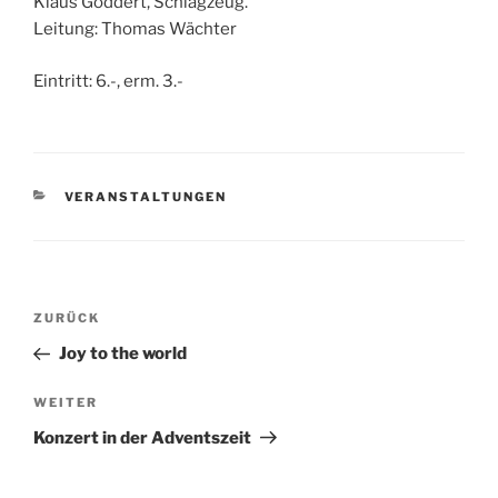
Klaus Göddert, Schlagzeug.
Leitung: Thomas Wächter
Eintritt: 6.-, erm. 3.-
KATEGORIEN
VERANSTALTUNGEN
Beitragsnavigation
Vorheriger
ZURÜCK
Beitrag
Joy to the world
Nächster
WEITER
Beitrag
Konzert in der Adventszeit