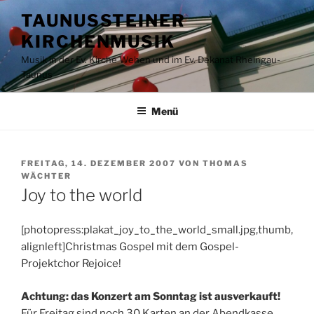
Zum
TAUNUSSTEINER
Inhalt
KIRCHENMUSIK
springen
Musik in der Ev. Kirche Wehen und im Ev. Dekanat Rheingau-
Taunus
Menü
VERÖFFENTLICHT
FREITAG, 14. DEZEMBER 2007
VON
THOMAS
AM
WÄCHTER
Joy to the world
[photopress:plakat_joy_to_the_world_small.jpg,thumb,
alignleft]Christmas Gospel mit dem Gospel-
Projektchor Rejoice!
Achtung: das Konzert am Sonntag ist ausverkauft!
Für Freitag sind noch 30 Karten an der Abendkasse