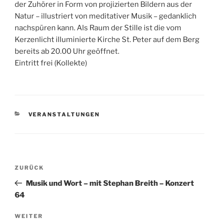
der Zuhörer in Form von projizierten Bildern aus der
Natur – illustriert von meditativer Musik – gedanklich
nachspüren kann. Als Raum der Stille ist die vom
Kerzenlicht illuminierte Kirche St. Peter auf dem Berg
bereits ab 20.00 Uhr geöffnet.
Eintritt frei (Kollekte)
KATEGORIEN
VERANSTALTUNGEN
Beitragsnavigation
Vorheriger
ZURÜCK
Beitrag
Musik und Wort – mit Stephan Breith – Konzert
64
Nächster
WEITER