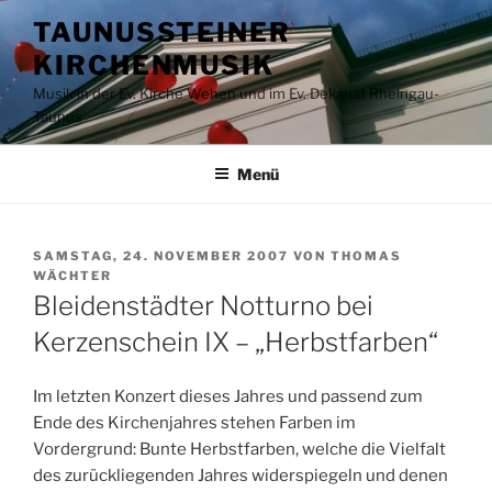
Zum
TAUNUSSTEINER
Inhalt
KIRCHENMUSIK
springen
Musik in der Ev. Kirche Wehen und im Ev. Dekanat Rheingau-
Taunus
Menü
VERÖFFENTLICHT
SAMSTAG, 24. NOVEMBER 2007
VON
THOMAS
AM
WÄCHTER
Bleidenstädter Notturno bei
Kerzenschein IX – „Herbstfarben“
Im letzten Konzert dieses Jahres und passend zum
Ende des Kirchenjahres stehen Farben im
Vordergrund: Bunte Herbstfarben, welche die Vielfalt
des zurückliegenden Jahres widerspiegeln und denen