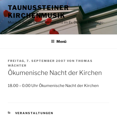
Zum
TAUNUSSTEINER
Inhalt
KIRCHENMUSIK
springen
Musik in der Ev. Kirche Wehen und im Ev. Dekanat Rheingau-
Taunus
Menü
VERÖFFENTLICHT
FREITAG, 7. SEPTEMBER 2007
VON
THOMAS
AM
WÄCHTER
Ökumenische Nacht der Kirchen
18.00 – 0.00 Uhr Ökumenische Nacht der Kirchen
KATEGORIEN
VERANSTALTUNGEN