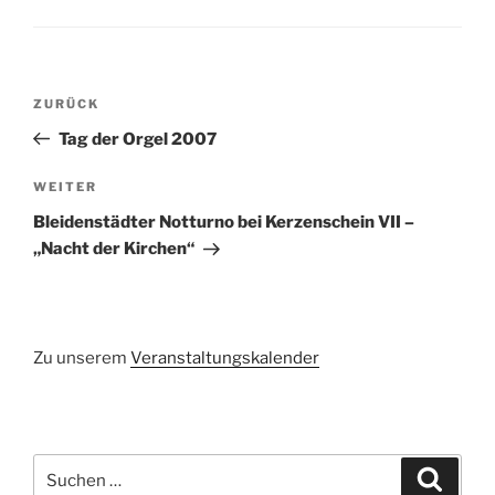
Beitragsnavigation
Vorheriger
ZURÜCK
Beitrag
Tag der Orgel 2007
Nächster
WEITER
Beitrag
Bleidenstädter Notturno bei Kerzenschein VII –
„Nacht der Kirchen“
Zu unserem
Veranstaltungskalender
Suchen
Suche
nach: