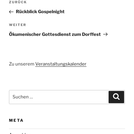
Vorheriger
ZURÜCK
Beitrag
Rückblick Gospelnight
Nächster
WEITER
Beitrag
Ökumenischer Gottesdienst zum Dorffest
Zu unserem
Veranstaltungskalender
Suchen
Suche
nach:
META