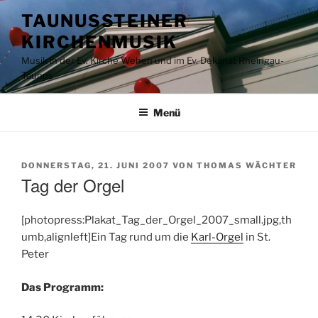
Zum
TAUNUSSTEINER
Inhalt
KIRCHENMUSIK
springen
Musik in der Ev. Kirche Wehen und im Ev. Dekanat Rheingau-
Taunus
Menü
VERÖFFENTLICHT
DONNERSTAG, 21. JUNI 2007
VON
THOMAS WÄCHTER
AM
Tag der Orgel
[photopress:Plakat_Tag_der_Orgel_2007_small.jpg,th
umb,alignleft]Ein Tag rund um die
Karl-Orgel
in St.
Peter
Das Programm: