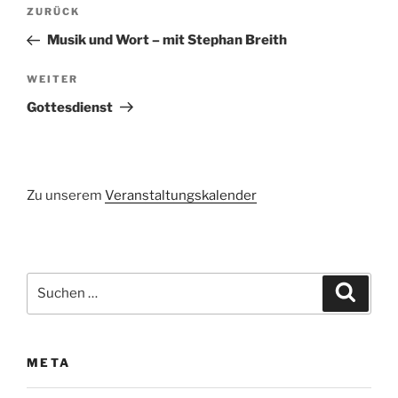
Beitragsnavigation
Vorheriger
ZURÜCK
Beitrag
Musik und Wort – mit Stephan Breith
Nächster
WEITER
Beitrag
Gottesdienst
Zu unserem
Veranstaltungskalender
Suchen
Suche
nach:
META