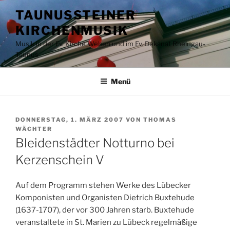
Zum
TAUNUSSTEINER
Inhalt
KIRCHENMUSIK
springen
Musik in der Ev. Kirche Wehen und im Ev. Dekanat Rheingau-
Taunus
Menü
VERÖFFENTLICHT
DONNERSTAG, 1. MÄRZ 2007
VON
THOMAS
AM
WÄCHTER
Bleidenstädter Notturno bei
Kerzenschein V
Auf dem Programm stehen Werke des Lübecker
Komponisten und Organisten Dietrich Buxtehude
(1637-1707), der vor 300 Jahren starb. Buxtehude
veranstaltete in St. Marien zu Lübeck regelmäßige