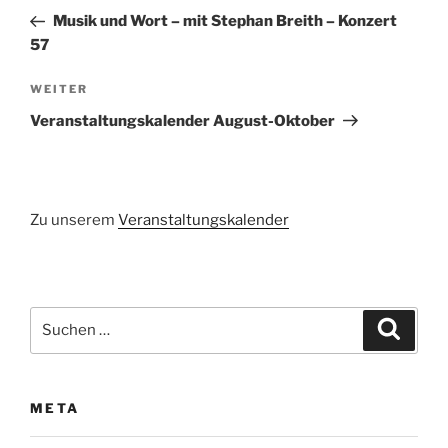
Beitrag
Musik und Wort – mit Stephan Breith – Konzert
57
Nächster
WEITER
Beitrag
Veranstaltungskalender August-Oktober
Zu unserem
Veranstaltungskalender
Suchen
Suche
nach:
META