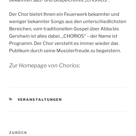
bekannten Jazz- und Gospelchores „CHORIOS“.
Der Chor bietet Ihnen ein Feuerwerk bekannter und
weniger bekannter Songs aus den unterschiedlichsten
Bereichen, vom traditionellen Gospel über Abba bis
Gershwin ist alles dabei. „CHORIOS“ – der Name ist
Programm. Der Chor versteht es immer wieder das
Publikum durch seine Musizierfreude zu begeistern.
Zur Homepage von Chorios:
KATEGORIEN
VERANSTALTUNGEN
Beitragsnavigation
Vorheriger
ZURÜCK