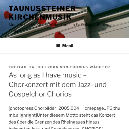
Zum
TAUNUSSTEINER
Inhalt
KIRCHENMUSIK
springen
Musik in der Ev. Kirche Wehen und im Ev. Dekanat Rheingau-
Taunus
Menü
VERÖFFENTLICHT
FREITAG, 14. JULI 2006
VON
THOMAS WÄCHTER
AM
As long as I have music –
Chorkonzert mit dem Jazz- und
Gospelchor Chorios
[photopress:Chorbilder_2005.004_Homepage.JPG,thu
mb,alignright]Unter diesem Motto steht das Konzert
des über die Grenzen des Rheingaues hinaus