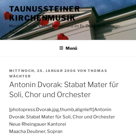
Zum
TAUNUSSTEINER
Inhalt
KIRCHENMUSIK
springen
Musik in der Ev. Kirche Wehen und im Ev. Dekanat Rheingau-
Taunus
Menü
VERÖFFENTLICHT
MITTWOCH, 25. JANUAR 2006
VON
THOMAS
AM
WÄCHTER
Antonin Dvorak: Stabat Mater für
Soli, Chor und Orchester
[photopress:Dvorak.jpg,thumb,alignleft]Antonin
Dvorak: Stabat Mater für Soli, Chor und Orchester
Neue Rheingauer Kantorei
Maacha Deubner, Sopran