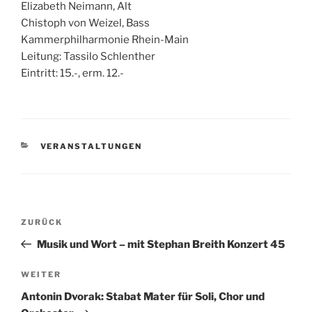
Elizabeth Neimann, Alt
Chistoph von Weizel, Bass
Kammerphilharmonie Rhein-Main
Leitung: Tassilo Schlenther
Eintritt: 15.-, erm. 12.-
KATEGORIEN
VERANSTALTUNGEN
Beitragsnavigation
Vorheriger
ZURÜCK
Beitrag
Musik und Wort – mit Stephan Breith Konzert 45
Nächster
WEITER
Beitrag
Antonin Dvorak: Stabat Mater für Soli, Chor und