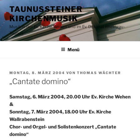
Zum
TAUNUSSTEINER
Inhalt
KIRCHENMUSIK
springen
Musik in der Ev. Kirche Wehen und im Ev. Dekanat Rheingau-
Taunus
Menü
VERÖFFENTLICHT
MONTAG, 8. MÄRZ 2004
VON
THOMAS WÄCHTER
AM
„Cantate domino“
Samstag, 6. März 2004, 20.00 Uhr Ev. Kirche Wehen
&
Sonntag, 7. März 2004, 18.00 Uhr Ev. Kirche
Wallrabenstein
Chor- und Orgel- und Solistenkonzert „Cantate
domino“