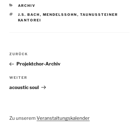
KATEGORIEN
ARCHIV
SCHLAGWÖRTER
J.S. BACH
,
MENDELSSOHN
,
TAUNUSSTEINER
KANTOREI
Beitragsnavigation
Vorheriger
ZURÜCK
Beitrag
Projektchor-Archiv
Nächster
WEITER
Beitrag
acoustic soul
Zu unserem
Veranstaltungskalender