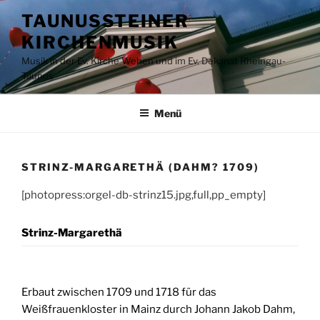
Zum
TAUNUSSTEINER
Inhalt
KIRCHENMUSIK
springen
Musik in der Ev. Kirche Wehen und im Ev. Dekanat Rheingau-
Taunus
Menü
STRINZ-MARGARETHÄ (DAHM? 1709)
[photopress:orgel-db-strinz15.jpg,full,pp_empty]
Strinz-Margarethä
Erbaut zwischen 1709 und 1718 für das
Weißfrauenkloster in Mainz durch Johann Jakob Dahm,