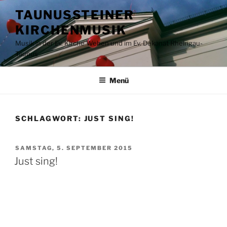
Zum
TAUNUSSTEINER
Inhalt
KIRCHENMUSIK
springen
Musik in der Ev. Kirche Wehen und im Ev. Dekanat Rheingau-
Taunus
Menü
SCHLAGWORT:
JUST SING!
VERÖFFENTLICHT
SAMSTAG, 5. SEPTEMBER 2015
AM
Just sing!