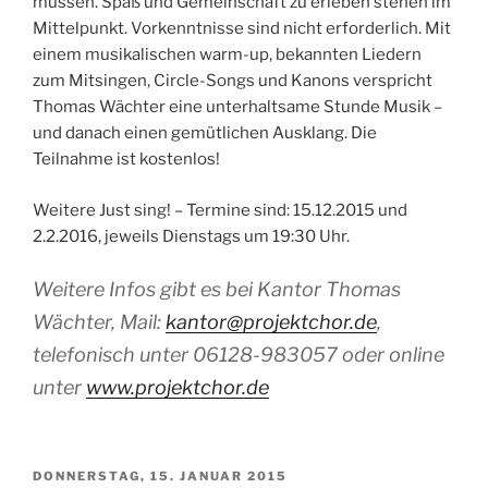
müssen. Spaß und Gemeinschaft zu erleben stehen im
Mittelpunkt. Vorkenntnisse sind nicht erforderlich. Mit
einem musikalischen warm-up, bekannten Liedern
zum Mitsingen, Circle-Songs und Kanons verspricht
Thomas Wächter eine unterhaltsame Stunde Musik –
und danach einen gemütlichen Ausklang. Die
Teilnahme ist kostenlos!
Weitere Just sing! – Termine sind: 15.12.2015 und
2.2.2016, jeweils Dienstags um 19:30 Uhr.
Weitere Infos gibt es bei Kantor Thomas
Wächter, Mail:
kantor@projektchor.de
,
telefonisch unter 06128-983057 oder online
unter
www.projektchor.de
VERÖFFENTLICHT
DONNERSTAG, 15. JANUAR 2015