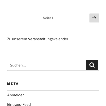
Seitennummerierung
Näch
Seite
1
Seit
der
Beiträge
Zu unserem
Veranstaltungskalender
Suchen
Suche
nach:
META
Anmelden
Eintrags-Feed