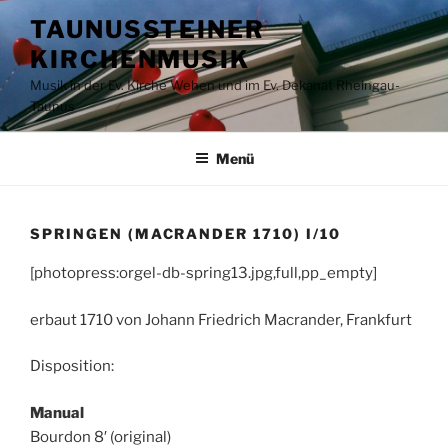
Zum
TAUNUSSTEINER
Inhalt
KIRCHENMUSIK
springen
Musik in der Ev. Kirche Wehen und im Ev. Dekanat Rheingau-
Taunus
Menü
SPRINGEN (MACRANDER 1710) I/10
[photopress:orgel-db-spring13.jpg,full,pp_empty]
erbaut 1710 von Johann Friedrich Macrander, Frankfurt
Disposition:
Manual
Bourdon 8′ (original)